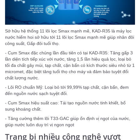
Sở hữu hệ thống 11 lõi lọc Smax mạnh mẽ, KAD-R35 là máy lọc
nước hiếm hoi sở hữu tới 11 lõi lọc Smax mạnh mẽ giúp nhân đôi
công suất, Gấp đôi tuổi thọ.
- Cụm Smax đặc chủng lần đầu tiên có tại KAD-R35: Tăng gấp 3
lần diện tích tiếp xúc với nước, tăng 1,5 lần hiệu quả lọc, loại bỏ
tối đa chất gây mùi, tạp chất, cặn bẩn có kích thước siêu nhỏ từ 1
micromet, đặc biệt tăng tuổi thọ cho máy và đảm bảo tuyệt đối
chất lượng nước.
- Lõi RO chuẩn Mỹ: Loại bỏ tới 99,99% tạp chất, cặn bẩn, đem
đến nguồn nước sạch tuyệt đối.
- Cụm Smax hiệu suất cao: Tái tạo nguồn nước tinh khiết, bổ
sung khoáng chất.
- Tăng cường thêm lõi T33-GAC giúp ổn định vị ngọt của nước,
giúp nước luôn duy trì vị ngon ngọt
Trang bị nhiều công nghệ vượt