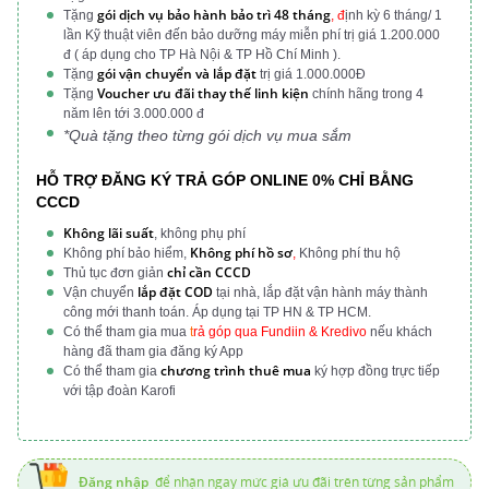
gói dịch vụ bảo hành bảo trì 48 tháng
Tặng
, đ
ịnh kỳ 6 tháng/ 1
lần Kỹ thuật viên đến bảo dưỡng máy miễn phí trị giá 1.200.000
đ ( áp dụng cho TP Hà Nội & TP Hồ Chí Minh ).
gói vận chuyển và lắp đặt
Tặng
trị giá 1.000.000Đ
Voucher ưu đãi thay thế linh kiện
Tặng
chính hãng trong 4
năm lên tới 3.000.000 đ
*Quà tặng theo từng gói dịch vụ mua sắm
HỖ TRỢ ĐĂNG KÝ TRẢ GÓP ONLINE 0% CHỈ BẰNG
CCCD
Không lãi suất
, không phụ phí
Không phí hồ sơ
Không phí bảo hiểm,
,
Không phí thu hộ
chỉ cần CCCD
Thủ tục đơn giản
lắp đặt COD
Vận chuyển
tại nhà, lắp đặt vận hành máy thành
công mới thanh toán. Áp dụng tại TP HN & TP HCM.
Có thể tham gia mua
t
rả góp qua Fundiin & Kredivo
nếu khách
hàng đã tham gia đăng ký App
chương trình thuê mua
Có thể tham gia
ký hợp đồng trực tiếp
với tập đoàn Karofi
Đăng nhập
để nhận ngay mức giá ưu đãi trên từng sản phẩm