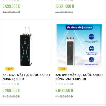
8.699.000 Đ
13.221.000 Đ
14.690.000 Đ
14.690.000 Đ
-53%
-40%
KAD D528 MÁY LỌC NƯỚC KAROFI
KAD D952 MÁY LỌC NƯỚC KAROFI
NÓNG LẠNH FD
NÓNG LẠNH CHIP (FD)
(0)
(0)
5.200.000 Đ
6.649.000 Đ
11.010.000 Đ
11.030.000 Đ