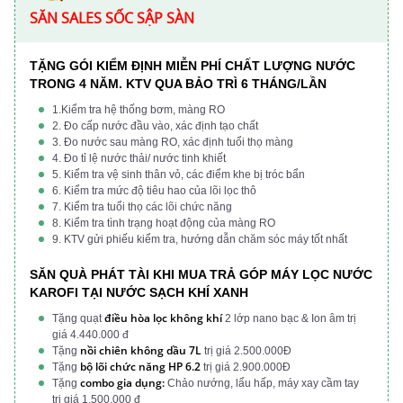
SĂN SALES SỐC SẬP SÀN
TẶNG GÓI KIỂM ĐỊNH MIỄN PHÍ CHẤT LƯỢNG NƯỚC
TRONG 4 NĂM. KTV QUA BẢO TRÌ 6 THÁNG/LẦN
1.Kiểm tra hệ thống bơm, màng RO
2. Đo cấp nước đầu vào, xác định tạo chất
3. Đo nước sau màng RO, xác định tuổi thọ màng
4. Đo tỉ lệ nước thải/ nước tinh khiết
5. Kiểm tra vệ sinh thân vỏ, các điểm khe bị tróc bẩn
6. Kiểm tra mức độ tiêu hao của lõi lọc thô
7. Kiểm tra tuổi thọ các lõi chức năng
8. Kiểm tra tình trạng hoạt động của màng RO
9. KTV gửi phiếu kiểm tra, hướng dẫn chăm sóc máy tốt nhất
SĂN QUÀ PHÁT TÀI KHI MUA TRẢ GÓP MÁY LỌC NƯỚC
KAROFI TẠI NƯỚC SẠCH KHÍ XANH
điều hòa lọc không khí
Tặng quạt
2 lớp nano bạc & Ion âm trị
giá 4.440.000 đ
nồi chiên không dầu 7L
Tặng
trị giá 2.500.000Đ
bộ lõi chức năng HP 6.2
Tặng
trị giá 2.900.000Đ
combo gia dụng:
Tặng
Chảo nướng, lẩu hấp, máy xay cầm tay
trị giá 1.500.000 đ