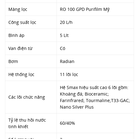
Màng lọc
RO 100 GPD Purifilm Mỹ
Công suất lọc
20 L/h
Bình áp
5 Lít
Van điện từ
Có
Bơm
Radian
Hệ thống lọc
11 lõi lọc
Hệ Smax hiệu suất cao 6 lõi gồm:
Khoáng đá; Bioceramic;
Các lõi chức năng
Farinfrared; Tourmaline;T33-GAC;
Nano Silver Plus
Tỷ lệ thu hồi nước
60/40%
tinh khiết