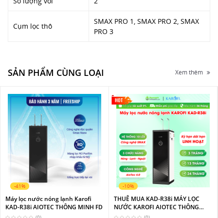
Số lượng vòi
2
SMAX PRO 1, SMAX PRO 2, SMAX
Cụm lọc thô
PRO 3
SẢN PHẨM CÙNG LOẠI
Xem thêm
HOT
-41%
-10%
Máy lọc nước nóng lạnh Karofi
THUÊ MUA KAD-R38i MÁY LỌC
KAD-R38i AIOTEC THÔNG MINH FD
NƯỚC KAROFI AIOTEC THÔNG
MINH NÓNG LẠNH BLOCK
(0)
(0)