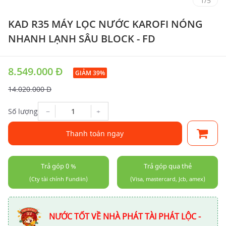
1
/
5
KAD R35 MÁY LỌC NƯỚC KAROFI NÓNG
NHANH LẠNH SÂU BLOCK - FD
8.549.000 Đ
GIẢM 39%
14.020.000 Đ
−
+
Số lượng
Thanh toán ngay
Trả góp 0 %
Trả góp qua thẻ
(Cty tài chính Fundiin)
(Visa, mastercard, Jcb, amex)
NƯỚC TỐT VỀ NHÀ PHÁT TÀI PHÁT LỘC -