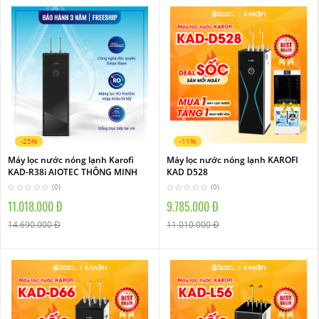
-25%
-11%
Máy lọc nước nóng lạnh Karofi
Máy lọc nước nóng lạnh KAROFI
KAD-R38i AIOTEC THÔNG MINH
KAD D528
(0)
(0)
11.018.000 Đ
9.785.000 Đ
14.690.000 Đ
11.010.000 Đ