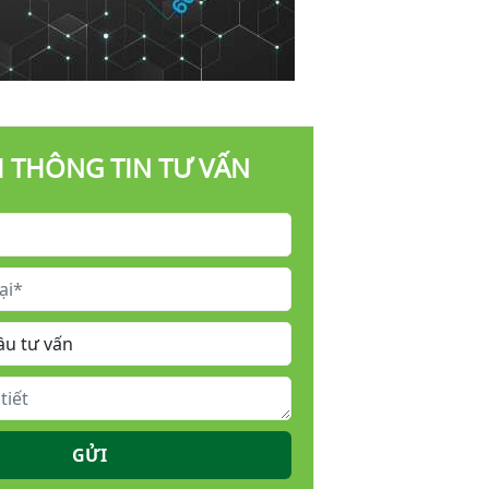
I THÔNG TIN TƯ VẤN
GỬI