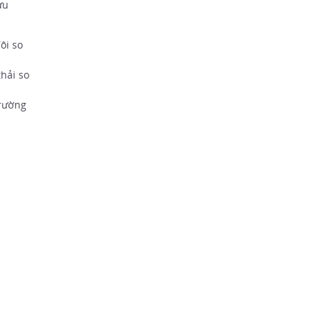
ưu
ôi so
hải so
trường