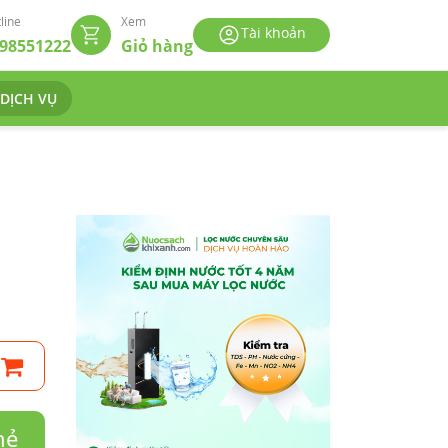
line
Xem
Tài khoản
98551222
Giỏ hàng
 DỊCH VỤ
hẻ