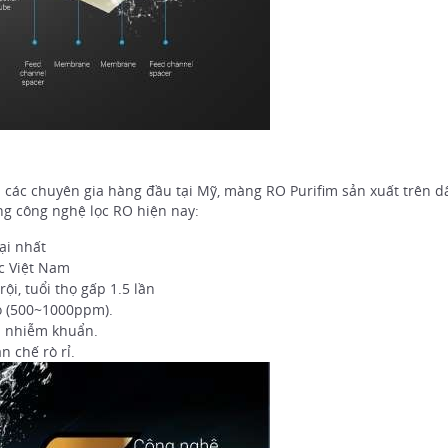
à các chuyên gia hàng đầu tại Mỹ, màng RO Purifim sản xuất trên d
ng công nghệ lọc RO hiện nay:
ại nhất
c Việt Nam
i, tuổi thọ gấp 1.5 lần
o (500~1000ppm).
ái nhiễm khuẩn.
n chế rò rỉ.