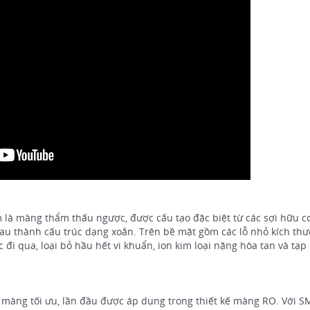
 là màng thẩm thấu ngược, được cấu tạo đặc biệt từ các sợi hữu c
nhau thành cấu trúc dạng xoắn. Trên bề mặt gồm các lỗ nhỏ kích th
đi qua, loại bỏ hầu hết vi khuẩn, ion kim loại nặng hòa tan và tạp
c màng tối ưu, lần đầu được áp dụng trong thiết kế màng RO. Với S