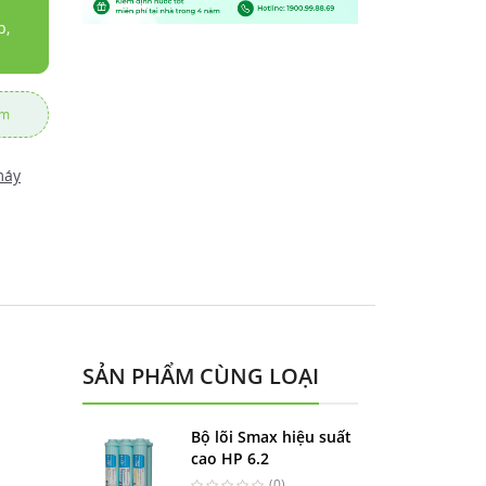
b,
ẩm
máy
SẢN PHẨM CÙNG LOẠI
Bộ lõi Smax hiệu suất
cao HP 6.2
(0)