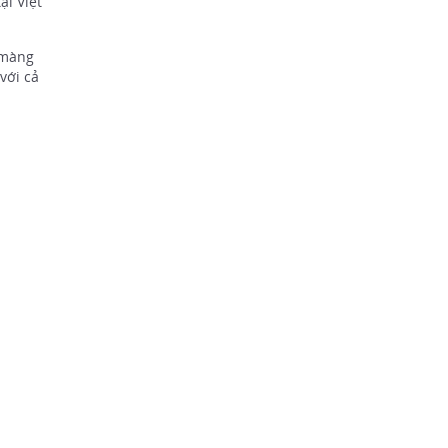
ại Việt
 màng
với cả