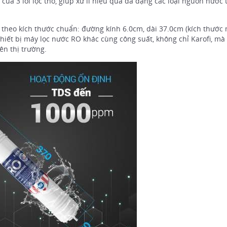
của 3 lõi lọc thô, giúp xử lí hiệu quả đa dạng các loại nguồn nước t
ế theo kích thước chuẩn: đường kính 6.0cm, dài 37.0cm (kích thước
iết bị máy lọc nước RO khác cùng công suất, không chỉ Karofi, mà 
n thị trường.