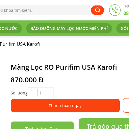
Hot
08
ỌC NƯỚC
BẢO DƯỠNG MÁY LỌC NƯỚC MIỄN PHÍ
GÓI
Purifim USA Karofi
Màng Lọc RO Purifim USA Karofi
870.000 Đ
−
+
Số lượng
Thanh toán ngay
Trả góp qua t