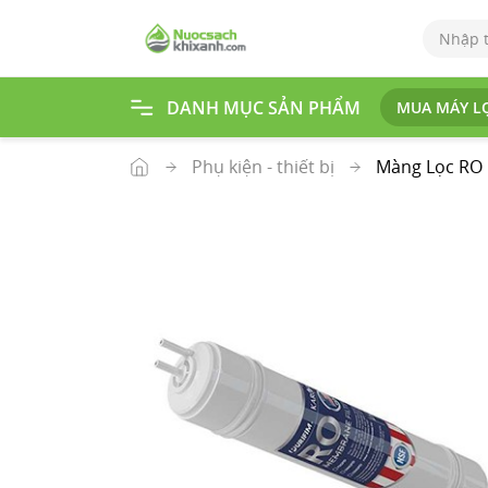
DANH MỤC SẢN PHẨM
MUA MÁY L
Tr
an
g
Phụ kiện - thiết bị
Màng Lọc RO 
ch
ủ