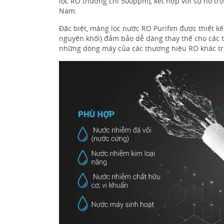
lọc RO thường chỉ 500ppm), kết hợp với sự hỗ trợ 
Nam.
Đặc biệt, màng lọc nước RO Purifim được thiết k
nguyên khối) đảm bảo dễ dàng thay thế cho các th
những dòng máy của các thương hiệu RO khác trê