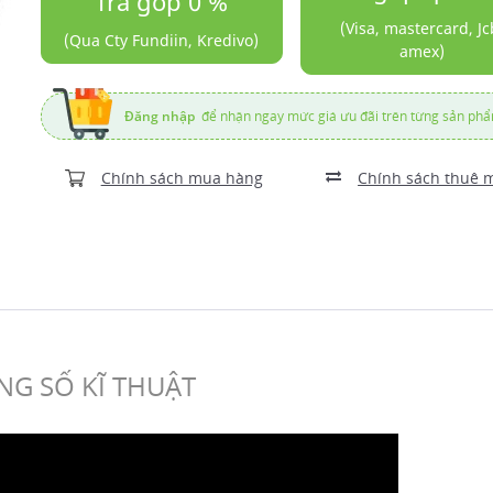
Trả góp 0 %
(Visa, mastercard, Jc
(Qua Cty Fundiin, Kredivo)
amex)
Đăng nhập
để nhận ngay mức giá ưu đãi trên từng sản ph
Chính sách mua hàng
Chính sách thuê 
G SỐ KĨ THUẬT