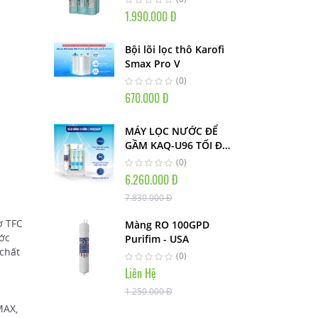
1.990.000 Đ
Bội lõi lọc thô Karofi
Smax Pro V
(0)
670.000 Đ
MÁY LỌC NƯỚC ĐỂ
GẦM KAQ-U96 TỐI ĐA
TIỆN ÍCH, TINH TẾ
(0)
NHỎ GỌN fd3
6.260.000 Đ
7.830.000 Đ
ơ TFC
Màng RO 100GPD
ước
Purifim - USA
 chất
(0)
Liên Hệ
1.250.000 Đ
MAX,