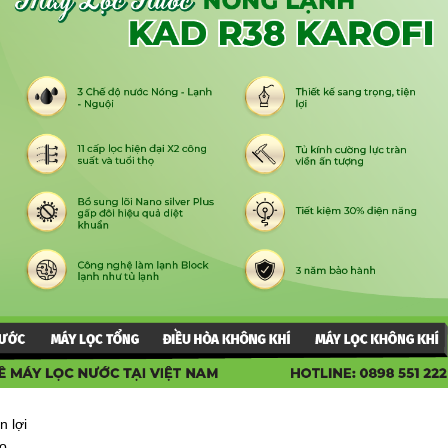
n lợi
họ