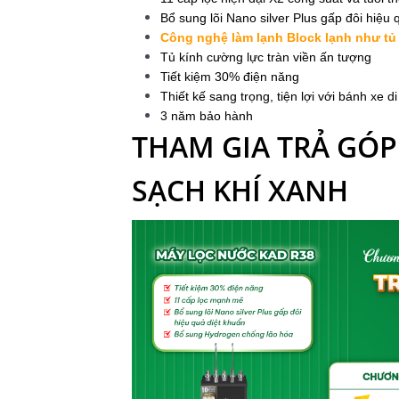
Bổ sung lõi Nano silver Plus gấp đôi hiệu 
Công nghệ làm lạnh Block lạnh như tủ
Tủ kính cường lực tràn viền ấn tượng
Tiết kiệm 30% điện năng
Thiết kế sang trọng, tiện lợi với bánh xe d
3 năm bảo hành
THAM GIA TRẢ GÓP
SẠCH KHÍ XANH