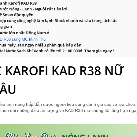
 lạnh Karofi KAD R38
ước Nóng - Lạnh - Nguội rất tiện lợi
hệ Smax độc quyền
hợp cùng c
ông nghệ làm lạnh Block nhanh và sâu trong tích tắc
ng gian
 nước lớn nhất Đông Nam Á
AD R38 cùng MC Minh Thu
mua máy, săn ngay nhiều phần quà hấp dẫn
ại Nước Sạch Khí Xanh có lên tới 2.100.000đ. Tham gia ngay !
 KAROFI KAD R38 NỮ
SÂU
ều tính năng hấp dẫn được người tiêu dùng đánh giá cao và lựa chọn.
theo dõi những điều ấn tượng về KAD R38 mà chúng tôi tổng hợp nga