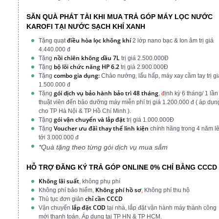
SĂN QUÀ PHÁT TÀI KHI MUA TRẢ GÓP MÁY LỌC NƯỚC
KAROFI TẠI NƯỚC SẠCH KHÍ XANH
điều hòa lọc không khí
Tặng quạt
2 lớp nano bạc & Ion âm trị giá
4.440.000 đ
nồi chiên không dầu 7L
Tặng
trị giá 2.500.000Đ
bộ lõi chức năng HP 6.2
Tặng
trị giá 2.900.000Đ
combo gia dụng:
Tặng
Chảo nướng, lẩu hấp, máy xay cầm tay trị gi
1.500.000 đ
gói dịch vụ bảo hành bảo trì 48 tháng
Tặng
, đ
ịnh kỳ 6 tháng/ 1 lần
thuật viên đến bảo dưỡng máy miễn phí trị giá 1.200.000 đ ( áp dụn
cho TP Hà Nội & TP Hồ Chí Minh ).
gói vận chuyển và lắp đặt
Tặng
trị giá 1.000.000Đ
Voucher ưu đãi thay thế linh kiện
Tặng
chính hãng trong 4 năm l
tới 3.000.000 đ
*Quà tặng theo từng gói dịch vụ mua sắm
HỖ TRỢ ĐĂNG KÝ TRẢ GÓP ONLINE 0% CHỈ BẰNG CCCD
Không lãi suất
, không phụ phí
Không phí hồ sơ
Không phí bảo hiểm,
,
Không phí thu hộ
chỉ cần CCCD
Thủ tục đơn giản
lắp đặt COD
Vận chuyển
tại nhà, lắp đặt vận hành máy thành công
mới thanh toán. Áp dụng tại TP HN & TP HCM.