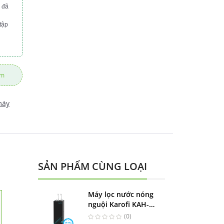
 đã
tập
ẩm
máy
SẢN PHẨM CÙNG LOẠI
Máy lọc nước nóng
nguội Karofi KAH-
HK58
(0)