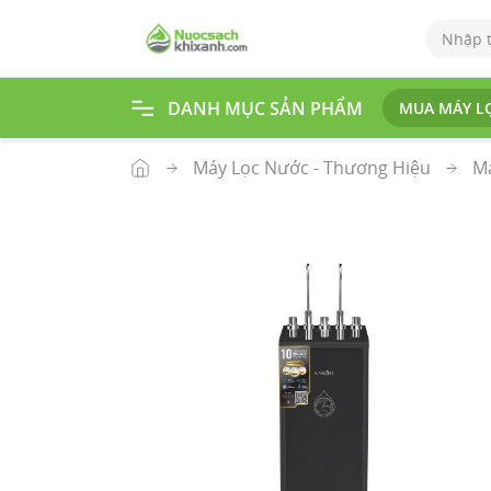
DANH MỤC SẢN PHẨM
MUA MÁY L
Tr
an
g
Máy Lọc Nước - Thương Hiệu
Má
ch
ủ