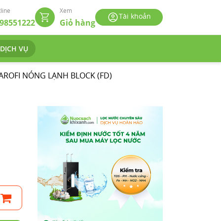
line
Xem
Tài khoản
98551222
Giỏ hàng
 DỊCH VỤ
AROFI NÓNG LẠNH BLOCK (FD)