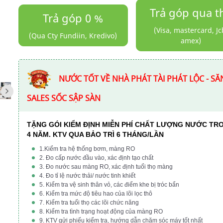
Trả góp qua t
Trả góp 0 %
(Visa, mastercard, Jc
(Qua Cty Fundiin, Kredivo)
amex)
NƯỚC TỐT VỀ NHÀ PHÁT TÀI PHÁT LỘC - SĂ
SALES SỐC SẬP SÀN
TẶNG GÓI KIỂM ĐỊNH MIỄN PHÍ CHẤT LƯỢNG NƯỚC TR
4 NĂM. KTV QUA BẢO TRÌ 6 THÁNG/LẦN
1.Kiểm tra hệ thống bơm, màng RO
2. Đo cấp nước đầu vào, xác định tạo chất
3. Đo nước sau màng RO, xác định tuổi thọ màng
4. Đo tỉ lệ nước thải/ nước tinh khiết
5. Kiểm tra vệ sinh thân vỏ, các điểm khe bị tróc bẩn
6. Kiểm tra mức độ tiêu hao của lõi lọc thô
7. Kiểm tra tuổi thọ các lõi chức năng
8. Kiểm tra tình trạng hoạt động của màng RO
9. KTV gửi phiếu kiểm tra, hướng dẫn chăm sóc máy tốt nhất