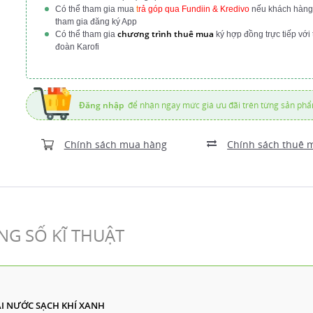
Có thể tham gia mua
t
rả góp qua Fundiin & Kredivo
nếu khách hàng
tham gia đăng ký App
chương trình thuê mua
Có thể tham gia
ký hợp đồng trực tiếp với 
đoàn Karofi
Đăng nhập
để nhận ngay mức giá ưu đãi trên từng sản ph
Chính sách mua hàng
Chính sách thuê 
G SỐ KĨ THUẬT
ẠI NƯỚC SẠCH KHÍ XANH