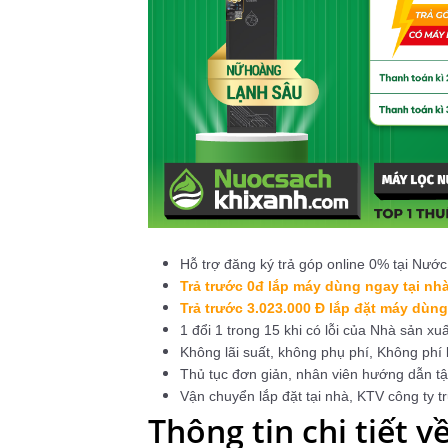
Hỗ trợ đăng ký trả góp online 0% tại Nướ
Trả trước 0đ lắp máy dùng ngay tại nh
Trả trước 3.023.000 Đ lắp đặt máy dùng
1 đổi 1 trong 15 khi có lỗi của Nhà sản xuấ
Không lãi suất, không phụ phí, Không phí
Thủ tục đơn giản, nhân viên hướng dẫn tậ
Vận chuyển lắp đặt tại nhà, KTV công ty tr
Thông tin chi tiết 