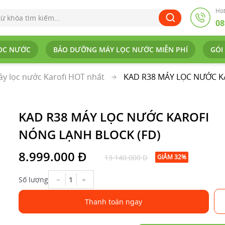
Hot
08
ỌC NƯỚC
BẢO DƯỠNG MÁY LỌC NƯỚC MIỄN PHÍ
GÓI
y lọc nước Karofi HOT nhất
KAD R38 MÁY LỌC NƯỚC K
KAD R38 MÁY LỌC NƯỚC KAROFI
NÓNG LẠNH BLOCK (FD)
8.999.000 Đ
13.140.000 Đ
GIẢM 32%
−
+
Số lượng
Thanh toán ngay