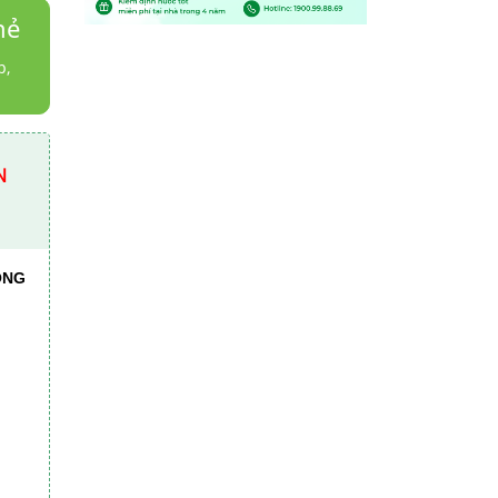
hẻ
b,
N
ONG