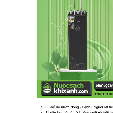
3 Chế độ nước Nóng - Lạnh - Nguội rất tiệ
11 cấp lọc hiện đại X2 công suất và tuổi t