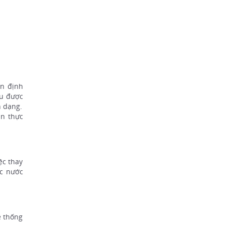
ổn định
ịu được
n dạng.
àn thực
ệc thay
ực nước
ệ thống