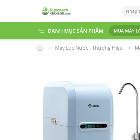
DANH MỤC SẢN PHẨM
MUA MÁY L
Tr
an
g
Máy Lọc Nước - Thương Hiệu
Má
ch
ủ