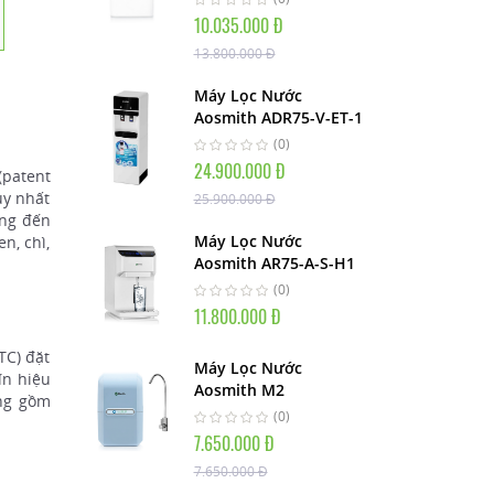
10.035.000 Đ
13.800.000 Đ
Máy Lọc Nước
Aosmith ADR75-V-ET-1
(0)
24.900.000 Đ
(patent
uy nhất
25.900.000 Đ
ang đến
Máy Lọc Nước
n, chì,
Aosmith AR75-A-S-H1
(0)
11.800.000 Đ
TC) đặt
Máy Lọc Nước
ín hiệu
Aosmith M2
ống gồm
(0)
7.650.000 Đ
7.650.000 Đ