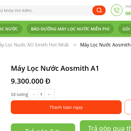
Hot
08
ỌC NƯỚC
BẢO DƯỠNG MÁY LỌC NƯỚC MIỄN PHÍ
GÓI
y Lọc Nước AO Smith Hot Nhất
Máy Lọc Nước Aosmith
Máy Lọc Nước Aosmith A1
9.300.000 Đ
−
+
Số lượng
Thanh toán ngay
Trả góp qua t