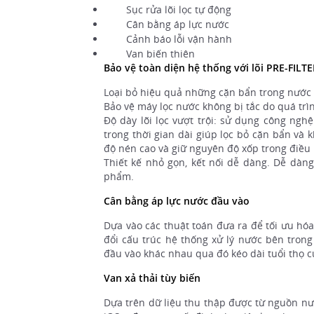
Sục rửa lõi lọc tự động
Cân bằng áp lực nước
Cảnh báo lỗi vận hành
Van biến thiên
Bảo vệ toàn diện hệ thống với lõi PRE-FILT
Loại bỏ hiệu quả những cặn bẩn trong nước n
Bảo vệ máy lọc nước không bị tắc do quá tr
Độ dày lõi lọc vượt trội: sử dụng công ngh
trong thời gian dài giúp lọc bỏ cặn bẩn và 
độ nén cao và giữ nguyên độ xốp trong điều ki
Thiết kế nhỏ gọn, kết nối dễ dàng. Dễ dàng 
phẩm.
Cân bằng áp lực nước đầu vào
Dựa vào các thuật toán đưa ra để tối ưu hó
đổi cấu trúc hệ thống xử lý nước bên tron
đầu vào khác nhau qua đó kéo dài tuổi thọ 
Van xả thải tùy biến
Dựa trên dữ liệu thu thập được từ nguồn nư