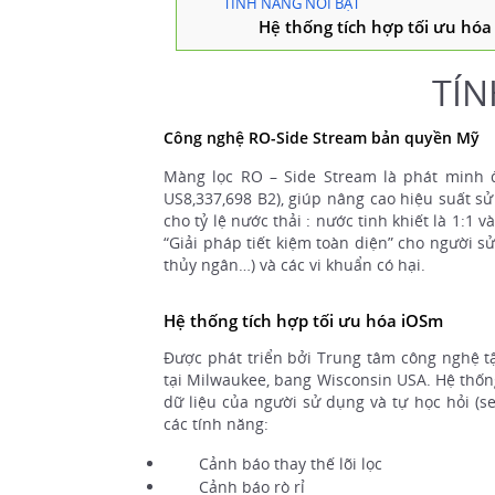
TÍNH NĂNG NỔI BẬT
Hệ thống tích hợp tối ưu hó
TÍN
Công nghệ RO-Side Stream bản quyền Mỹ
Màng lọc RO – Side Stream là phát minh đ
US8,337,698 B2), giúp nâng cao hiệu suất sử
cho tỷ lệ nước thải : nước tinh khiết là 1:1 
“Giải pháp tiết kiệm toàn diện” cho người s
thủy ngân…) và các vi khuẩn có hại.
Hệ thống tích hợp tối ưu hóa iOSm
Được phát triển bởi Trung tâm công nghệ tậ
tại Milwaukee, bang Wisconsin USA. Hệ thống
dữ liệu của người sử dụng và tự học hỏi (se
các tính năng:
Cảnh báo thay thế lõi lọc
Cảnh báo rò rỉ