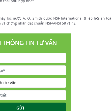
an thải phù hợp nhất.
áy lọc nước A. O. Smith được NSF International (Hiệp hội an to
a và chứng nhận đạt chuẩn NSF/ANSI 58 và 42.
I THÔNG TIN TƯ VẤN
GỬI