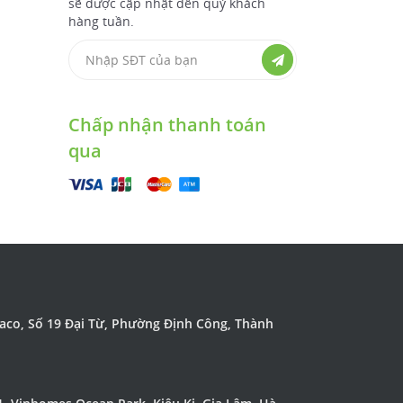
sẽ được cập nhật đến quý khách
hàng tuần.
Chấp nhận thanh toán
qua
daco, Số 19 Đại Từ, Phường Định Công, Thành