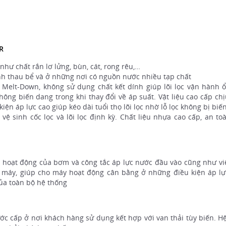
ER
hư chất rắn lơ lửng, bùn, cát, rong rêu,…
ình thau bể và ở những nơi có nguồn nước nhiều tạp chất
ệ Melt-Down, không sử dụng chất kết dính giúp lõi lọc vận hành 
không biến dang trong khi thay đổi về áp suất. Vật liệu cao cấp ch
ện áp lực cao giúp kéo dài tuổi thọ lõi lọc nhờ lỗ lọc không bị biế
vệ sinh cốc lọc và lõi lọc định kỳ. Chất liệu nhựa cao cấp, an to
a hoạt động của bơm và công tắc áp lực nước đầu vào cũng như vi
g máy, giúp cho máy hoạt động cân bằng ở những điều kiện áp l
của toàn bộ hệ thống
ớc cấp ở nơi khách hàng sử dụng kết hợp với van thải tùy biến. H