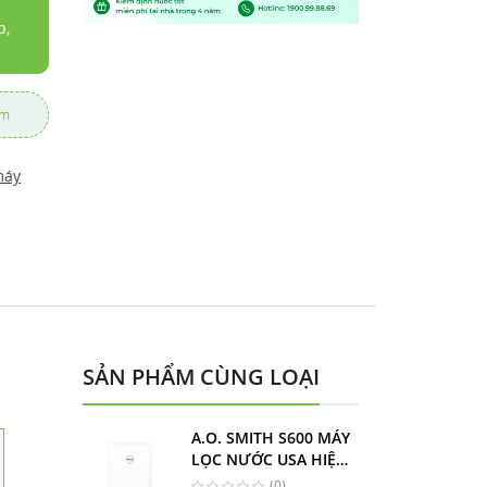
b,
ẩm
máy
SẢN PHẨM CÙNG LOẠI
A.O. SMITH S600 MÁY
LỌC NƯỚC USA HIỆN
ĐẠI
(0)