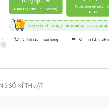
Trả góp 0 %
(Visa, mastercard, Jc
(Qua Cty Fundiin, Kredivo)
amex)
Đăng nhập
để nhận ngay mức giá ưu đãi trên từng sản ph
Chính sách mua hàng
Chính sách thuê 
G SỐ KĨ THUẬT