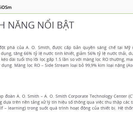
a iOSm
H NĂNG NỔI BẬT
ột phá của A. O. Smith, được cấp bản quyền sáng chế tại Mỹ 
 dụng, tăng 66% tỷ lệ nước tinh khiết, giảm 56% tỷ lệ nước thải, d
và kéo dài tuổi thọ lõi lọc gấp 1.5 lần so với màng lọc RO thường, m
ử dụng. Màng lọc RO – Side Stream loại bỏ 99,9% kim loại nặng (Ase
p đoàn A. O. Smith – A. O. Smith Corporate Technology Center (C
 dựa trên nền tảng xử lý tín hiệu số thông qua việc thu thập các t
lf – learning) trong suốt quá trình hoạt động của thiết bị. Hệ th