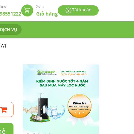
line
Xem
Tài khoản
98551222
Giỏ hàng
 DỊCH VỤ
 A1
hẻ