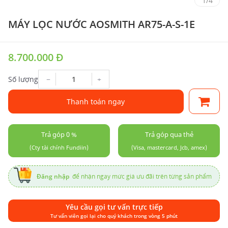
1
/
4
MÁY LỌC NƯỚC AOSMITH AR75-A-S-1E
8.700.000 Đ
−
+
Số lượng
Thanh toán ngay
Trả góp 0 %
Trả góp qua thẻ
(Cty tài chính Fundiin)
(Visa, mastercard, Jcb, amex)
Đăng nhập
để nhận ngay mức giá ưu đãi trên từng sản phẩm
Yêu cầu gọi tư vấn trực tiếp
Tư vấn viên gọi lại cho quý khách trong vòng 5 phút