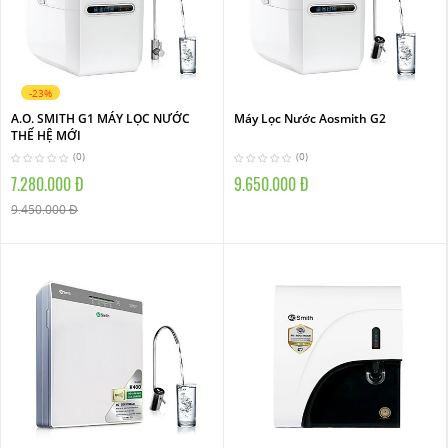
-23%
A.O. SMITH G1 MÁY LỌC NƯỚC
Máy Lọc Nước Aosmith G2
THẾ HỆ MỚI
(0)
(0)
7.280.000 Đ
9.650.000 Đ
9.450.000 Đ