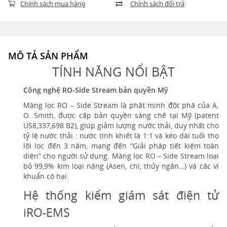
Chính sách mua hàng
Chính sách đổi trả
MÔ TẢ SẢN PHẨM
TÍNH NĂNG NỔI BẬT
Công nghệ RO-Side Stream bản quyền Mỹ
Màng lọc RO – Side Stream là phát minh đột phá của A.
O. Smith, được cấp bản quyền sáng chế tại Mỹ (patent
US8,337,698 B2), giúp giảm lượng nước thải, duy nhất cho
tỷ lệ nước thải : nước tinh khiết là 1:1 và kéo dài tuổi thọ
lõi lọc đến 3 năm, mang đến “Giải pháp tiết kiệm toàn
diện” cho người sử dụng. Màng lọc RO – Side Stream loại
bỏ 99,9% kim loại nặng (Asen, chì, thủy ngân…) và các vi
khuẩn có hại.
Hệ thống kiểm giám sát điện tử
iRO-EMS