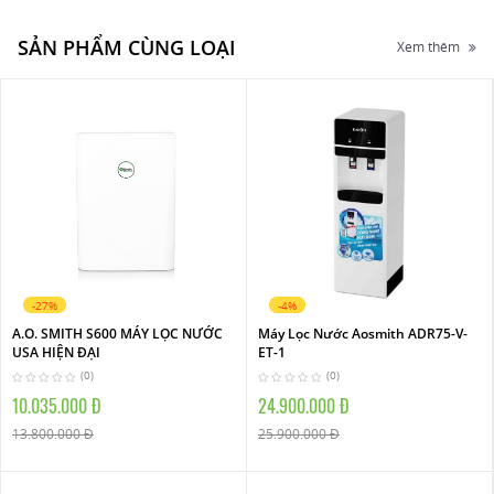
SẢN PHẨM CÙNG LOẠI
Xem thêm
-27%
-4%
A.O. SMITH S600 MÁY LỌC NƯỚC
Máy Lọc Nước Aosmith ADR75-V-
USA HIỆN ĐẠI
ET-1
(0)
(0)
10.035.000 Đ
24.900.000 Đ
13.800.000 Đ
25.900.000 Đ