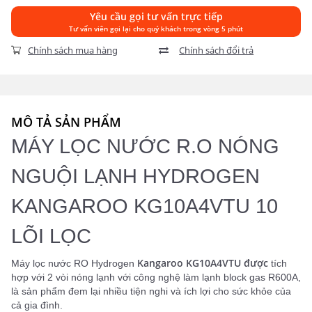
Yêu cầu gọi tư vấn trực tiếp
Tư vấn viên gọi lại cho quý khách trong vòng 5 phút
Chính sách mua hàng
Chính sách đổi trả
MÔ TẢ SẢN PHẨM
MÁY LỌC NƯỚC R.O NÓNG
NGUỘI LẠNH HYDROGEN
KANGAROO KG10A4VTU 10
LÕI LỌC
Kangaroo KG10A4VTU được
Máy lọc nước RO Hydrogen
tích
hợp với
2 vòi nóng lạnh
với công nghệ làm lạnh block gas R600A,
là sản phẩm đem lại nhiều tiện nghi và ích lợi cho sức khỏe của
cả gia đình.