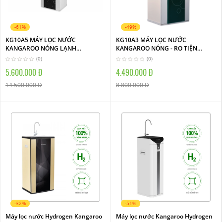
-61%
-49%
KG10A5 MÁY LỌC NƯỚC
KG10A3 MÁY LỌC NƯỚC
KANGAROO NÓNG LẠNH
KANGAROO NÓNG - RO TIỆN
HYDROGEN
DỤNG
(0)
(0)
5.600.000 Đ
4.490.000 Đ
14.500.000 Đ
8.800.000 Đ
-32%
-51%
Máy lọc nước Hydrogen Kangaroo
Máy lọc nước Kangaroo Hydrogen