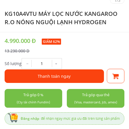
1
/
3
KG10A4VTU MÁY LỌC NƯỚC KANGAROO
R.O NÓNG NGUỘI LẠNH HYDROGEN
4.990.000 Đ
GIẢM 62%
13.230.000 Đ
−
+
Số lượng
Thanh toán ngay
Trả góp 0 %
Trả góp qua thẻ
(Cty tài chính Fundiin)
(Visa, mastercard, Jcb, amex)
Đăng nhập
để nhận ngay mức giá ưu đãi trên từng sản phẩm