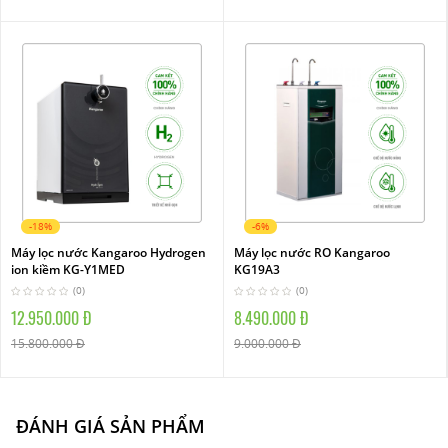
-18%
-6%
Máy lọc nước Kangaroo Hydrogen
Máy lọc nước RO Kangaroo
ion kiềm KG-Y1MED
KG19A3
(0)
(0)
12.950.000 Đ
8.490.000 Đ
15.800.000 Đ
9.000.000 Đ
ĐÁNH GIÁ SẢN PHẨM