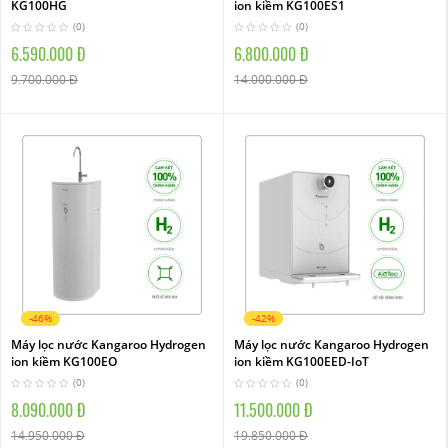
KG100HG
ion kiềm KG100ES1
(0)
(0)
6.590.000 Đ
6.800.000 Đ
9.700.000 Đ
14.000.000 Đ
-46%
-42%
Máy lọc nước Kangaroo Hydrogen
Máy lọc nước Kangaroo Hydrogen
ion kiềm KG100EO
ion kiềm KG100EED-IoT
(0)
(0)
8.090.000 Đ
11.500.000 Đ
14.950.000 Đ
19.850.000 Đ