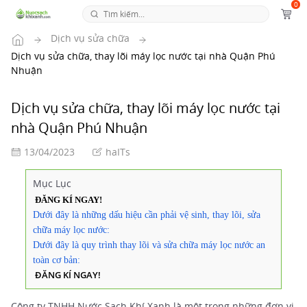
0
Tr
an
DỊCH VỤ SỬA CHỮA
g
Dịch vụ sửa chữa
ch
Dịch vụ sửa chữa, thay lõi máy lọc nước tại nhà Quận Phú
ủ
Nhuận
Dịch vụ sửa chữa, thay lõi máy lọc nước tại
nhà Quận Phú Nhuận
13/04/2023
haITs
Mục Lục
ĐĂNG KÍ NGAY!
Dưới đây là những dấu hiệu cần phải vệ sinh, thay lõi, sửa
chữa máy lọc nước:
Dưới đây là quy trình thay lõi và sửa chữa máy lọc nước an
toàn cơ bản:
ĐĂNG KÍ NGAY!
Công ty TNHH Nước Sạch Khí Xanh là một trong những đơn vị