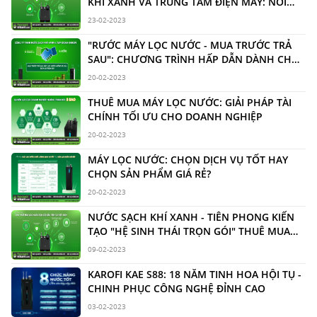
KHÍ XANH VÀ TRUNG TÂM ĐIỆN MÁY: NƠI
NÀO TỐT HƠN?
23-02-2023
"RƯỚC MÁY LỌC NƯỚC - MUA TRƯỚC TRẢ
SAU": CHƯƠNG TRÌNH HẤP DẪN DÀNH CHO
HỘ GIA ĐÌNH
20-02-2023
THUÊ MUA MÁY LỌC NƯỚC: GIẢI PHÁP TÀI
CHÍNH TỐI ƯU CHO DOANH NGHIỆP
20-02-2023
MÁY LỌC NƯỚC: CHỌN DỊCH VỤ TỐT HAY
CHỌN SẢN PHẨM GIÁ RẺ?
20-02-2023
NƯỚC SẠCH KHÍ XANH - TIÊN PHONG KIẾN
TẠO "HỆ SINH THÁI TRỌN GÓI" THUÊ MUA
MÁY LỌC NƯỚC
09-02-2023
KAROFI KAE S88: 18 NĂM TINH HOA HỘI TỤ -
CHINH PHỤC CÔNG NGHỆ ĐỈNH CAO
03-02-2023