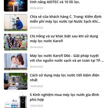
tính năng AIOTEC và 10 lõi lọc.
20-04-2023
Chia sẻ của khách hàng C. Trang: Kiểm định
miễn phí máy lọc nước tại Nước Sạch Khí
Xanh và trải nghiệm tuyệt vời với Karofi
20-04-2023
Chị Hằng và sự khác biệt sau khi sử dụng
máy lọc nước Karofi
20-04-2023
Máy lọc nước Karofi D66 - Giải pháp tuyệt
vời cho nguồn nước sạch và an toàn tại TP.
Hồ Chí Minh
20-04-2023
Cách sử dụng máy lọc nước tiết kiệm điện
nhất
19-04-2023
5 Kinh nghiệm mua máy lọc nước gia đình
phù hợp
18-04-2023