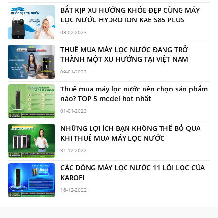
BẮT KỊP XU HƯỚNG KHỎE ĐẸP CÙNG MÁY
LỌC NƯỚC HYDRO ION KAE S85 PLUS
03-02-2023
THUÊ MUA MÁY LỌC NƯỚC ĐANG TRỞ
THÀNH MỘT XU HƯỚNG TẠI VIỆT NAM
09-01-2023
Thuê mua máy lọc nước nên chọn sản phẩm
nào? TOP 5 model hot nhất
01-01-2023
NHỮNG LỢI ÍCH BẠN KHÔNG THỂ BỎ QUA
KHI THUÊ MUA MÁY LỌC NƯỚC
31-12-2022
CÁC DÒNG MÁY LỌC NƯỚC 11 LÕI LỌC CỦA
KAROFI
16-12-2022