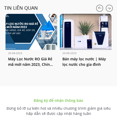
TIN LIÊN QUAN
20-09-2023
20-09-2023
i
Máy Lọc Nước RO Giá Rẻ
Bán máy lọc nước | Máy
mã mới năm 2023, Chính
lọc nước cho gia đình
hãng, Giá rẻ, Góp 0%,
Miễn phí lắp đặt
Đăng ký để nhận thông báo
Đừng bỏ lỡ sự kiện hot và nhiều chương trình giảm giá siêu
hấp dẫn sẽ được cập nhật hàng tuần