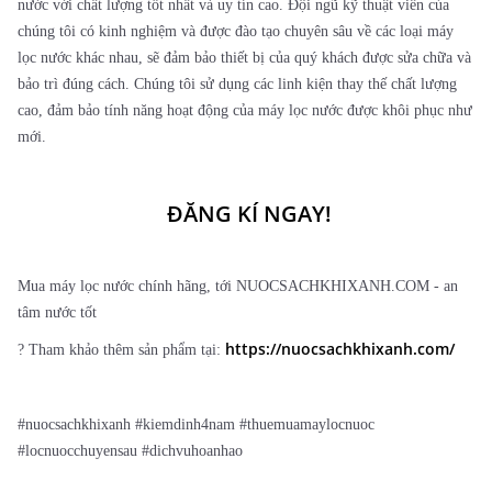
nước với chất lượng tốt nhất và uy tín cao. Đội ngũ kỹ thuật viên của
chúng tôi có kinh nghiệm và được đào tạo chuyên sâu về các loại máy
lọc nước khác nhau, sẽ đảm bảo thiết bị của quý khách được sửa chữa và
bảo trì đúng cách. Chúng tôi sử dụng các linh kiện thay thế chất lượng
cao, đảm bảo tính năng hoạt động của máy lọc nước được khôi phục như
mới.
ĐĂNG KÍ NGAY!
Mua máy lọc nước chính hãng, tới NUOCSACHKHIXANH.COM - an
tâm nước tốt
https://nuocsachkhixanh.com/
? Tham khảo thêm sản phẩm tại:
#nuocsachkhixanh #kiemdinh4nam #thuemuamaylocnuoc
#locnuocchuyensau #dichvuhoanhao