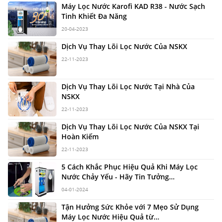
Máy Lọc Nước Karofi KAD R38 - Nước Sạch
Tinh Khiết Đa Năng
20-04-2023
Dịch Vụ Thay Lõi Lọc Nước Của NSKX
22-11-2023
Dịch Vụ Thay Lõi Lọc Nước Tại Nhà Của
NSKX
22-11-2023
Dịch Vụ Thay Lõi Lọc Nước Của NSKX Tại
Hoàn Kiếm
22-11-2023
5 Cách Khắc Phục Hiệu Quả Khi Máy Lọc
Nước Chảy Yếu - Hãy Tin Tưởng
Nuocsachkhixanh.com
04-01-2024
Tận Hưởng Sức Khỏe với 7 Mẹo Sử Dụng
Máy Lọc Nước Hiệu Quả từ