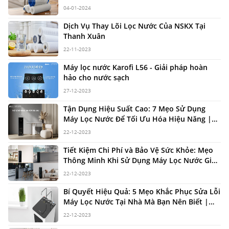
Nuocsachkhixanh.com
04-01-2024
Dịch Vụ Thay Lõi Lọc Nước Của NSKX Tại
Thanh Xuân
22-11-2023
Máy lọc nước Karofi L56 - Giải pháp hoàn
hảo cho nước sạch
27-12-2023
Tận Dụng Hiệu Suất Cao: 7 Mẹo Sử Dụng
Máy Lọc Nước Để Tối Ưu Hóa Hiệu Năng |
NuocSachKhiXanh.com
22-12-2023
Tiết Kiệm Chi Phí và Bảo Vệ Sức Khỏe: Mẹo
Thông Minh Khi Sử Dụng Máy Lọc Nước Gia
Đình | NuocSachKhiXanh.com
22-12-2023
Bí Quyết Hiệu Quả: 5 Mẹo Khắc Phục Sửa Lỗi
Máy Lọc Nước Tại Nhà Mà Bạn Nên Biết |
NuocSachKhiXanh.com
22-12-2023