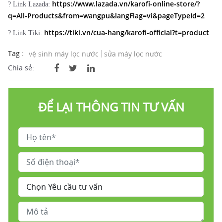
https://www.lazada.vn/karofi-online-store/?
? Link Lazada:
q=All-Products&from=wangpu&langFlag=vi&pageTypeId=2
https://tiki.vn/cua-hang/karofi-official?t=product
? Link Tiki:
Tag :
vệ sinh máy lọc nước
sửa máy lọc nước
Chia sẻ:
ĐỂ LẠI THÔNG TIN TƯ VẤN