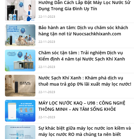
Hướng Dẫn Cách Lắp Đặt Máy Lọc Nước Sử
Dụng Trong Gia Đình Uy Tín
22-11-2023
Bảo hành an tâm: Dịch vụ chăm sóc khách
hàng tận nơi từ Nuocsachkhixanh.com
22-11-2023
Chăm sóc tận tâm : Trải nghiệm Dịch vụ
Kiểm định 4 năm tại Nước Sạch Khí Xanh
22-11-2023
Nước Sạch Khí Xanh : Khám phá dịch vụ
thuê mua trả góp 0% lãi xuất máy lọc nước!
22-11-2023
MÁY LỌC NƯỚC KAQ – U98 : CÔNG NGHỆ
THÔNG MINH – AN TÂM SỐNG KHỎE
22-11-2023
Sự khác biệt giữa máy lọc nước ion kiềm và
máy lọc nước RO mà chúng ta nên biết