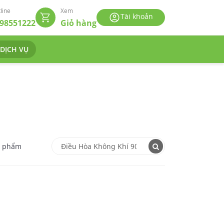
line
Xem
Tài khoản
98551222
Giỏ hàng
 DỊCH VỤ
n phẩm