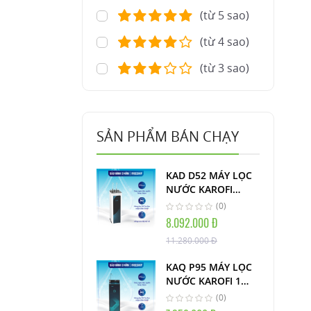
(từ 5 sao)
(từ 4 sao)
(từ 3 sao)
SẢN PHẨM BÁN CHẠY
KAD D52 MÁY LỌC
NƯỚC KAROFI
NÓNG LẠNH
(0)
AIOTEC THÔNG
8.092.000 Đ
MINH
11.280.000 Đ
KAQ P95 MÁY LỌC
NƯỚC KAROFI 1
VÒI AIOTEC THÔNG
(0)
MINH