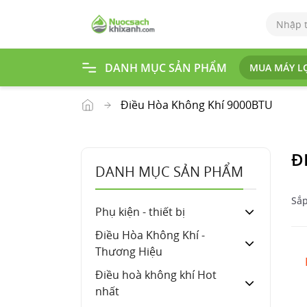
Đi
ều
ho
à
DANH MỤC SẢN PHẨM
MUA MÁY L
kh
ôn
g
Điều Hòa Không Khí 9000BTU
kh
í
H
Đ
DANH MỤC SẢN PHẨM
ot
nh
Sắp
ất
Phụ kiện - thiết bị
Điều Hòa Không Khí -
Thương Hiệu
Điều hoà không khí Hot
nhất