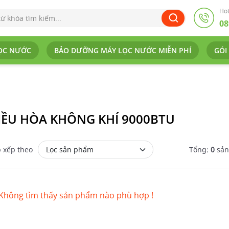
Hot
08
ỌC NƯỚC
BẢO DƯỠNG MÁY LỌC NƯỚC MIỄN PHÍ
GÓI
IỀU HÒA KHÔNG KHÍ 9000BTU
 xếp theo
Tổng:
0
sả
Không tìm thấy sản phẩm nào phù hợp !