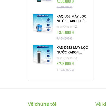
7.358.000 Đ
9.810.000 Đ
KAQ U03 MÁY LỌC
NƯỚC KAROFI ĐỂ
GẦM TỦ
(0)
5.370.000 Đ
7.160.000 Đ
KAD D952 MÁY LỌC
NƯỚC KAROFI
NÓNG LẠNH CHIP
(0)
8.273.000 Đ
11.030.000 Đ
Về chúng tôi
Về k