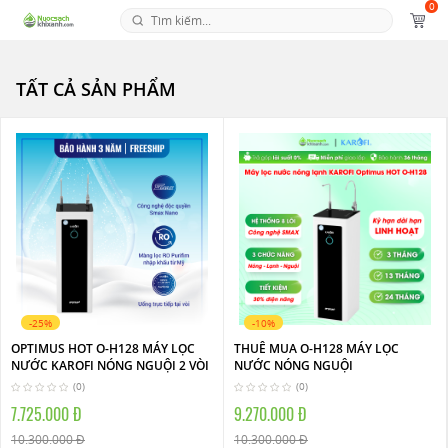
0
TẤT CẢ SẢN PHẨM
-25%
-10%
OPTIMUS HOT O-H128 MÁY LỌC
THUÊ MUA O-H128 MÁY LỌC
NƯỚC KAROFI NÓNG NGUỘI 2 VÒI
NƯỚC NÓNG NGUỘI
(0)
(0)
7.725.000 Đ
9.270.000 Đ
10.300.000 Đ
10.300.000 Đ