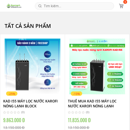
0
TẤT CẢ SẢN PHẨM
-25%
-10%
KAD I55 MÁY LỌC NƯỚC KAROFI
THUÊ MUA KAD I55 MÁY LỌC
NÓNG LẠNH BLOCK
NƯỚC KAROFI NÓNG LẠNH
(0)
(0)
9.863.000 Đ
11.835.000 Đ
13.150.000 Đ
13.150.000 Đ