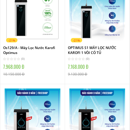
-21%
-21%
Os129/A - Máy Lọc Nước Karofi
OPTIMUS S1 MÁY LỌC NƯỚC
Optimus
KAROFI 1 VÒI CÓ TỦ
(0)
(0)
7.968.000 Đ
7.168.000 Đ
10.150.000 Đ
9.130.000 Đ