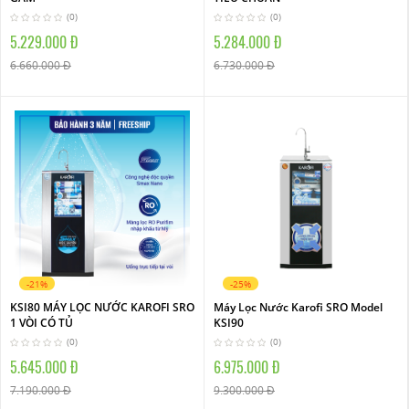
(0)
(0)
5.229.000 Đ
5.284.000 Đ
6.660.000 Đ
6.730.000 Đ
-21%
-25%
KSI80 MÁY LỌC NƯỚC KAROFI SRO
Máy Lọc Nước Karofi SRO Model
1 VÒI CÓ TỦ
KSI90
(0)
(0)
5.645.000 Đ
6.975.000 Đ
7.190.000 Đ
9.300.000 Đ