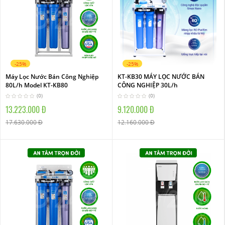
-25%
-25%
Máy Lọc Nước Bán Công Nghiệp
KT-KB30 MÁY LỌC NƯỚC BÁN
80L/h Model KT-KB80
CÔNG NGHIỆP 30L/h
(0)
(0)
13.223.000 Đ
9.120.000 Đ
17.630.000 Đ
12.160.000 Đ