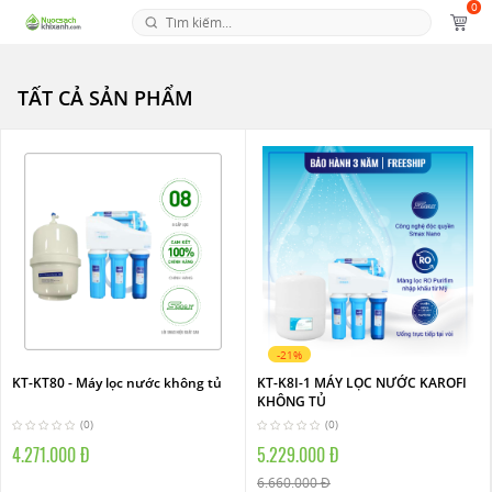
0
TẤT CẢ SẢN PHẨM
-21%
KT-KT80 - Máy lọc nước không tủ
KT-K8I-1 MÁY LỌC NƯỚC KAROFI
KHÔNG TỦ
(0)
(0)
4.271.000 Đ
5.229.000 Đ
6.660.000 Đ