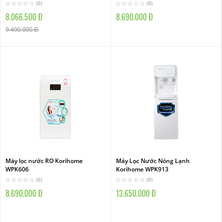
(0)
(0)
8.066.500 Đ
8.690.000 Đ
9.490.000 Đ
Máy lọc nước RO Korihome
Máy Lọc Nước Nóng Lạnh
WPK606
Korihome WPK913
(0)
(0)
8.690.000 Đ
13.650.000 Đ