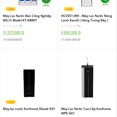
-25%
-21%
Máy Lọc Nước Bán Công Nghiệp
HCV351-WH - Máy Lọc Nước Nóng
80L/h Model KT-KB80T
Lạnh Karofi ( Hàng Trưng Bày )
(0)
(0)
13.223.000 Đ
8.895.000 Đ
17.630.000 Đ
11.330.000 Đ
-15%
Máy lọc nước Korihome Kbook K91
Máy Lọc Nước Cao Cấp Korihome
WPK G61