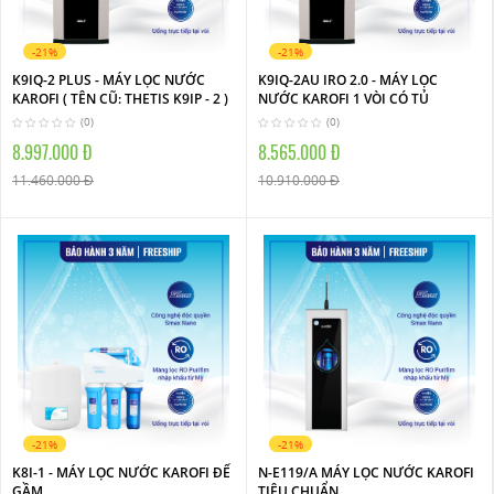
-21%
-21%
K9IQ-2 PLUS - MÁY LỌC NƯỚC
K9IQ-2AU IRO 2.0 - MÁY LỌC
KAROFI ( TÊN CŨ: THETIS K9IP - 2 )
NƯỚC KAROFI 1 VÒI CÓ TỦ
(0)
(0)
8.997.000 Đ
8.565.000 Đ
11.460.000 Đ
10.910.000 Đ
-21%
-21%
K8I-1 - MÁY LỌC NƯỚC KAROFI ĐỂ
N-E119/A MÁY LỌC NƯỚC KAROFI
GẦM
TIÊU CHUẨN