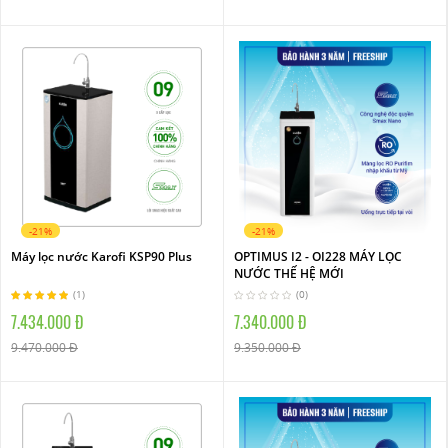
-21%
-21%
Máy lọc nước Karofi KSP90 Plus
OPTIMUS I2 - OI228 MÁY LỌC
NƯỚC THẾ HỆ MỚI
(1)
(0)
7.434.000 Đ
7.340.000 Đ
9.470.000 Đ
9.350.000 Đ