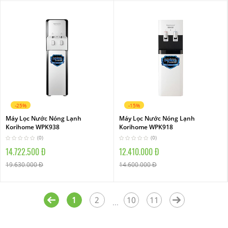
-25%
-15%
Máy Lọc Nước Nóng Lạnh
Máy Lọc Nước Nóng Lạnh
Korihome WPK938
Korihome WPK918
(0)
(0)
14.722.500 Đ
12.410.000 Đ
19.630.000 Đ
14.600.000 Đ
1
2
10
11
...