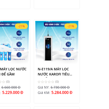
-21%
-21%
- MÁY LỌC NƯỚC
N-E119/A MÁY LỌC
I ĐỂ GẦM
NƯỚC KAROFI TIÊU
CHUẨN
(0)
(0)
:
6.660.000 Đ
Giá NY:
6.730.000 Đ
5.229.000 Đ
5.284.000 Đ
M:
Giá KM: