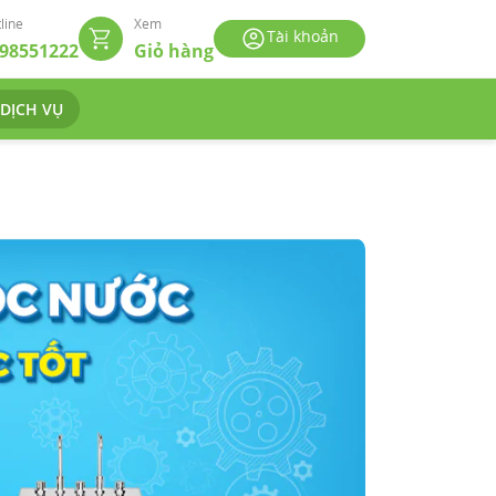
line
Xem
Tài khoản
98551222
Giỏ hàng
 DỊCH VỤ