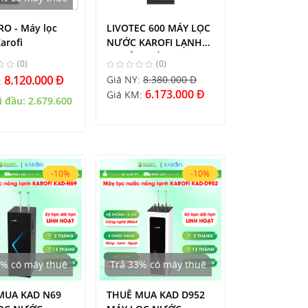
O - Máy lọc
LIVOTEC 600 MÁY LỌC
arofi
NƯỚC KAROFI LẠNH
NGUỘI 1 VÒI
(0)
(0)
8.120.000 Đ
Giá NY:
8.380.000 Đ
:
6.173.000 Đ
Giá KM:
ì đầu:
2.679.600
-10%
-10%
3% có máy thuê
Trả 33% có máy thuê
MUA KAD N69
THUÊ MUA KAD D952