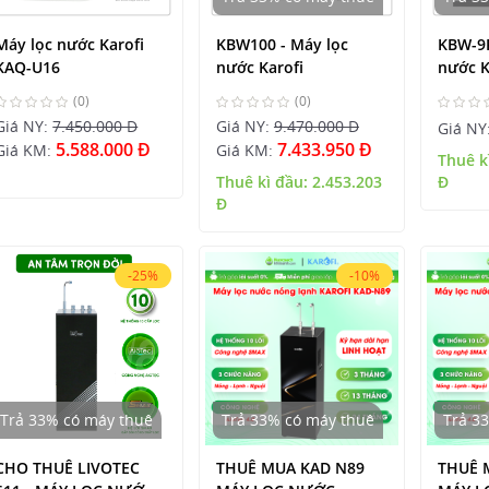
Máy lọc nước Karofi
KBW100 - Máy lọc
KBW-9R
KAQ-U16
nước Karofi
nước K
(0)
(0)
Giá NY:
7.450.000 Đ
Giá NY:
9.470.000 Đ
Giá NY
5.588.000 Đ
7.433.950 Đ
Giá KM:
Giá KM:
Thuê k
Thuê kì đầu:
2.453.203
Đ
Đ
-25%
-10%
Trả 33% có máy thuê
Trả 33% có máy thuê
Trả 3
CHO THUÊ LIVOTEC
THUÊ MUA KAD N89
THUÊ 