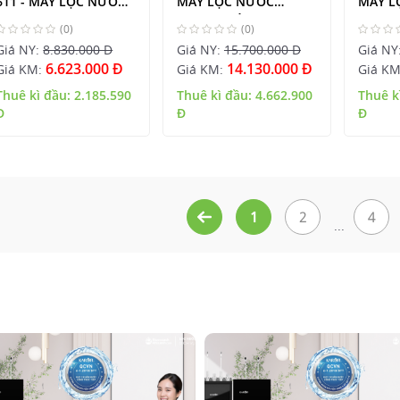
611 - MÁY LỌC NƯỚC
MÁY LỌC NƯỚC
MÁY L
KAROFI
KAROFI NÓNG LẠNH 5
KAROF
(0)
(0)
CHẾ ĐỘ NHIỆT
Giá NY:
8.830.000 Đ
Giá NY:
15.700.000 Đ
Giá NY
6.623.000 Đ
14.130.000 Đ
Giá KM:
Giá KM:
Giá K
Thuê kì đầu:
2.185.590
Thuê kì đầu:
4.662.900
Thuê k
Đ
Đ
Đ
1
2
4
...