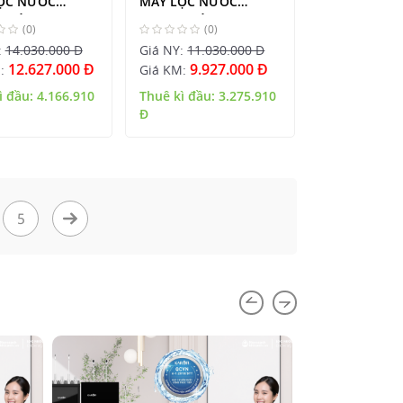
ỌC NƯỚC
MÁY LỌC NƯỚC
I NÓNG LẠNH
KAROFI NÓNG LẠNH
(0)
(0)
:
14.030.000 Đ
Giá NY:
11.030.000 Đ
12.627.000 Đ
9.927.000 Đ
M:
Giá KM:
ì đầu:
4.166.910
Thuê kì đầu:
3.275.910
Đ
5