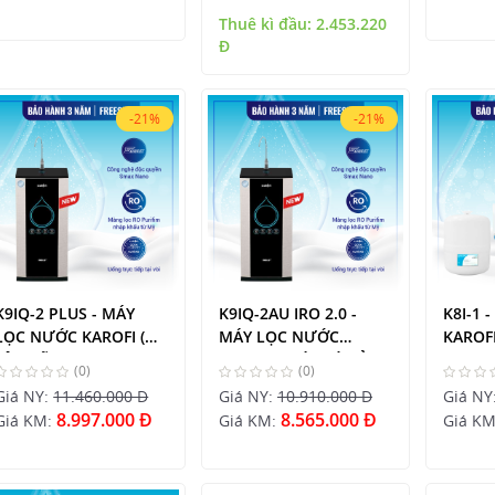
Thuê kì đầu:
2.453.220
Đ
-21%
-21%
K9IQ-2 PLUS - MÁY
K9IQ-2AU IRO 2.0 -
K8I-1 
LỌC NƯỚC KAROFI (
MÁY LỌC NƯỚC
KAROF
TÊN CŨ: THETIS K9IP -
KAROFI 1 VÒI CÓ TỦ
(0)
(0)
2 )
Giá NY:
11.460.000 Đ
Giá NY:
10.910.000 Đ
Giá NY
8.997.000 Đ
8.565.000 Đ
Giá KM:
Giá KM:
Giá K