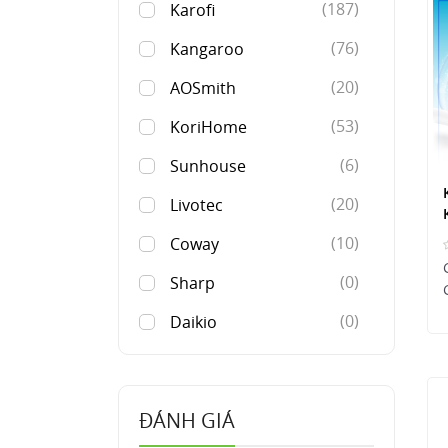
(187)
Karofi
(76)
Kangaroo
(20)
AOSmith
(53)
KoriHome
(6)
Sunhouse
(20)
Livotec
(10)
Coway
(0)
Sharp
(0)
Daikio
ĐÁNH GIÁ