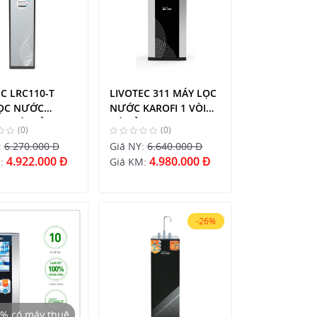
C LRC110-T
LIVOTEC 311 MÁY LỌC
ỌC NƯỚC
NƯỚC KAROFI 1 VÒI
 1 VÒI TỦ
CÓ TỦ
(0)
(0)
:
6.270.000 Đ
Giá NY:
6.640.000 Đ
4.922.000 Đ
4.980.000 Đ
M:
Giá KM:
-26%
3% có máy thuê