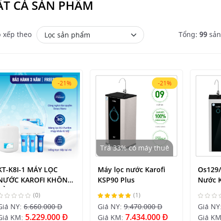
ẤT CẢ SẢN PHẨM
 xếp theo
Tổng:
99
sả
-21%
-21%
Trả 33% có máy thuê
KT-K8I-1 MÁY LỌC
Máy lọc nước Karofi
Os129/
NƯỚC KAROFI KHÔNG
KSP90 Plus
Nước K
TỦ
(0)
(1)
Giá NY:
6.660.000 Đ
Giá NY:
9.470.000 Đ
Giá NY
5.229.000 Đ
7.434.000 Đ
Giá KM:
Giá KM:
Giá K