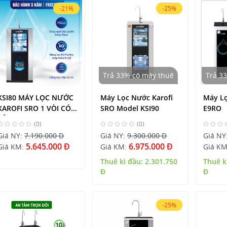
-21%
-25%
Trả 33% có máy thuê
Trả 3
KSI80 MÁY LỌC NƯỚC
Máy Lọc Nước Karofi
Máy Lọ
KAROFI SRO 1 VÒI CÓ
SRO Model KSI90
E9RO
TỦ
(0)
(0)
Giá NY:
7.190.000 Đ
Giá NY:
9.300.000 Đ
Giá NY
5.645.000 Đ
6.975.000 Đ
Giá KM:
Giá KM:
Giá K
Thuê kì đầu:
2.301.750
Thuê k
Đ
Đ
-25%