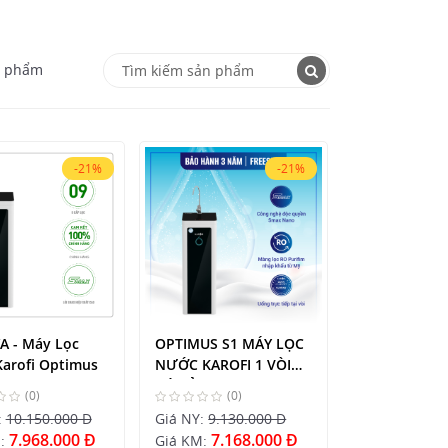
n phẩm
-21%
-21%
A - Máy Lọc
OPTIMUS S1 MÁY LỌC
arofi Optimus
NƯỚC KAROFI 1 VÒI
CÓ TỦ
(0)
(0)
:
10.150.000 Đ
Giá NY:
9.130.000 Đ
7.968.000 Đ
7.168.000 Đ
M:
Giá KM: