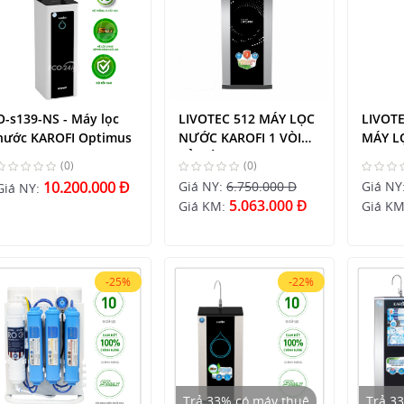
O-s139-NS - Máy lọc
LIVOTEC 512 MÁY LỌC
LIVOTE
nước KAROFI Optimus
NƯỚC KAROFI 1 VÒI
MÁY L
TỦ ĐỨNG
KAROFI
(0)
(0)
ĐỨNG
10.200.000 Đ
Giá NY:
6.750.000 Đ
Giá NY
Giá NY:
5.063.000 Đ
Giá KM:
Giá K
-25%
-22%
Trả 33% có máy thuê
Trả 3