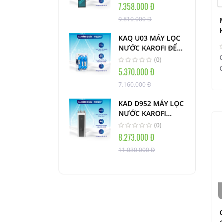
MINH
7.358.000 Đ
9.810.000 Đ
KAQ U03 MÁY LỌC
NƯỚC KAROFI ĐỂ
GẦM TỦ
(0)
5.370.000 Đ
7.160.000 Đ
KAD D952 MÁY LỌC
NƯỚC KAROFI
NÓNG LẠNH CHIP
(0)
8.273.000 Đ
11.030.000 Đ