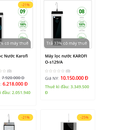
-21%
3% có máy thuê
Trả 33% có máy thuê
c Nước Karofi
Máy lọc nước KAROFI
O-s129/A
(0)
(0)
:
7.920.000 Đ
10.150.000 Đ
Giá NY:
6.218.000 Đ
M:
Thuê kì đầu:
3.349.500
ì đầu:
2.051.940
Đ
-21%
-25%