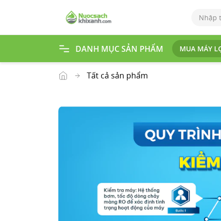
DANH MỤC SẢN PHẨM
MUA MÁY L
Tr
an
g
Tất cả sản phẩm
ch
ủ