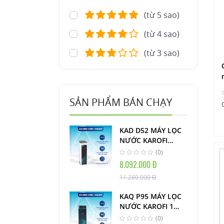
(từ 5 sao)
(từ 4 sao)
(từ 3 sao)
SẢN PHẨM BÁN CHẠY
KAD D52 MÁY LỌC
NƯỚC KAROFI
NÓNG LẠNH
(0)
AIOTEC THÔNG
8.092.000 Đ
MINH
11.280.000 Đ
KAQ P95 MÁY LỌC
NƯỚC KAROFI 1
VÒI AIOTEC THÔNG
(0)